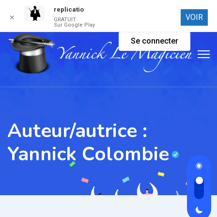
replicatio
Connexion
VOIR
✕
GRATUIT
Sur Google Play
Se connecter
Auteur/autrice :
Yannick Colombie