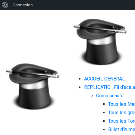
À
Connexion
propos
de
WordPress
ACCUEIL GÉNÉRAL
REPLICATIO : Fil d’actua
Communauté
Tous les M
Tous les gr
Tous les Fo
Billet d’hum