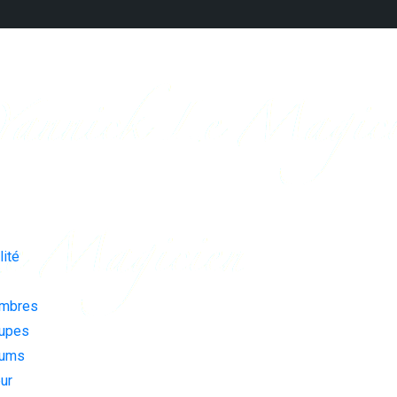
lité
embres
oupes
rums
eur