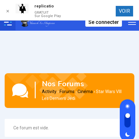
replicatio
Connexion
VOIR
✕
GRATUIT
Sur Google Play
Se connecter
Nos Forums
Activity
›
Forums
›
Cinéma
›
Star Wars VIII
Les Derniers Jedi
Ce forum est vide.