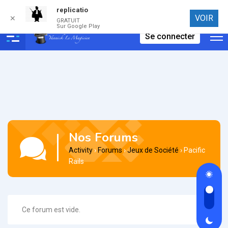
replicatio
Connexion
VOIR
✕
GRATUIT
Sur Google Play
Se connecter
Nos Forums
Activity
›
Forums
›
Jeux de Société
›
Pacific
Rails
Ce forum est vide.