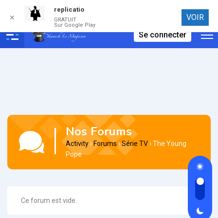
replicatio
Connexion
VOIR
✕
GRATUIT
Sur Google Play
Se connecter
Nos Forums
Activity
›
Forums
›
Série TV
›
The Young
Pope
Ce forum est vide.