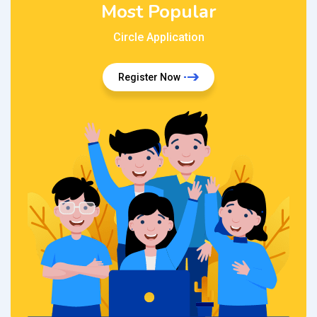
Most Popular
Circle Application
Register Now