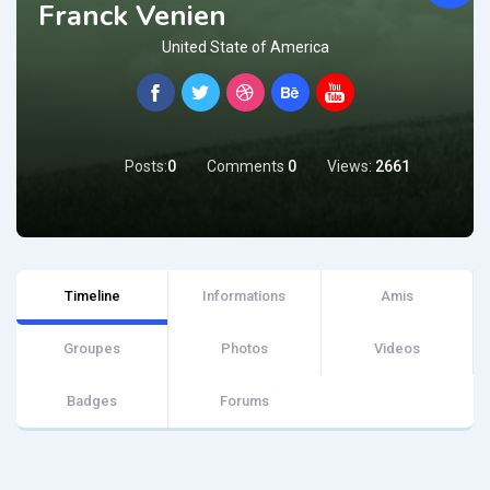
Franck Venien
United State of America
Posts:
0
Comments
0
Views:
2661
Timeline
Informations
Amis
Groupes
Photos
Videos
Badges
Forums